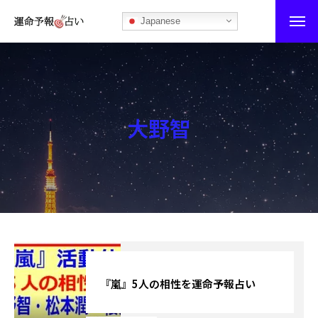
Japanese
運命予報占い
運命予報占いとは
大野智
あなたの所属部屋を探そう！
最恐の相性占い
秘伝公開！吉凶カレンダー
記事カテゴリー
ブログ
『嵐』5人の相性を運命予報占い
お知らせ