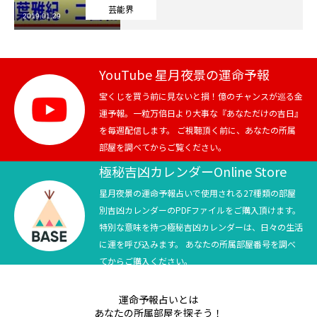
芸能界
2019.01.29
芸能界
テニス
YouTube 星月夜景の運命予報
スポーツ
宝くじを買う前に見ないと損！億のチャンスが巡る金
運予報。一粒万倍日より大事な『あなただけの吉日』
を毎週配信します。 ご視聴頂く前に、あなたの所属
競馬
部屋を調べてからご覧ください。
社会
極秘吉凶カレンダーOnline Store
星月夜景の運命予報占いで使用される27種類の部屋
テニス四大大会・五輪
別吉凶カレンダーのPDFファイルをご購入頂けます。
特別な意味を持つ極秘吉凶カレンダーは、日々の生活
テニス四大大会・五輪
に運を呼び込みます。 あなたの所属部屋番号を調べ
てからご購入ください。
鑑定及び出演依頼
運命予報占いとは
YouTube
あなたの所属部屋を探そう！