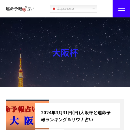
Japanese
運命予報占い
運命予報占いとは
大阪杯
あなたの所属部屋を探そう！
最恐の相性占い
秘伝公開！吉凶カレンダー
記事カテゴリー
ブログ
2024年3月31日(日)大阪杯と運命予
報ランキング＆サウナ占い
お知らせ