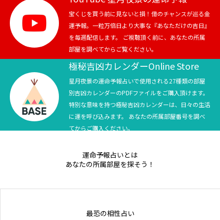
宝くじを買う前に見ないと損！億のチャンスが巡る金
Online Store
運予報。一粒万倍日より大事な『あなただけの吉日』
を毎週配信します。 ご視聴頂く前に、あなたの所属
部屋を調べてからご覧ください。
極秘吉凶カレンダーOnline Store
星月夜景の運命予報占いで使用される27種類の部屋
別吉凶カレンダーのPDFファイルをご購入頂けます。
特別な意味を持つ極秘吉凶カレンダーは、日々の生活
に運を呼び込みます。 あなたの所属部屋番号を調べ
てからご購入ください。
運命予報占いとは
あなたの所属部屋を探そう！
最恐の相性占い