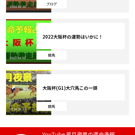
ブログ
2024.03.30
芸能界
テニス
2022大阪杯の運勢はいかに！
スポーツ
競馬
競馬
2022.04.02
社会
テニス四大大会・五輪
大阪杯(G1)大穴馬この一頭
テニス四大大会・五輪
競馬
2018.03.31
鑑定及び出演依頼
YouTube
YouTube 星月夜景の運命予報