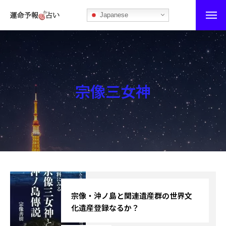
Japanese
運命予報占い
運命予報占いとは
宗像三女神
あなたの所属部屋を探そう！
最恐の相性占い
秘伝公開！吉凶カレンダー
記事カテゴリー
ブログ
宗像・沖ノ島と関連遺産群の世界文
化遺産登録なるか？
お知らせ