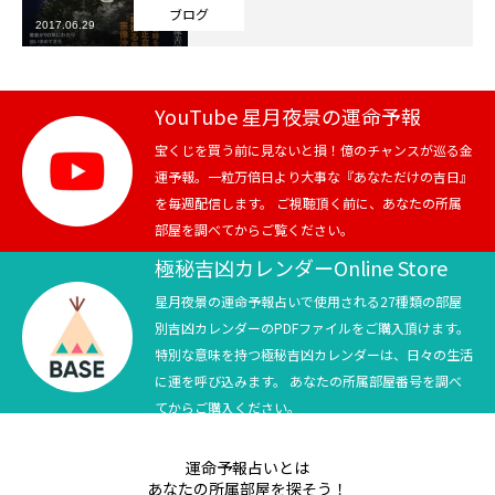
ブログ
2017.06.29
芸能界
テニス
YouTube 星月夜景の運命予報
スポーツ
宝くじを買う前に見ないと損！億のチャンスが巡る金
運予報。一粒万倍日より大事な『あなただけの吉日』
を毎週配信します。 ご視聴頂く前に、あなたの所属
競馬
部屋を調べてからご覧ください。
社会
極秘吉凶カレンダーOnline Store
星月夜景の運命予報占いで使用される27種類の部屋
テニス四大大会・五輪
別吉凶カレンダーのPDFファイルをご購入頂けます。
特別な意味を持つ極秘吉凶カレンダーは、日々の生活
テニス四大大会・五輪
に運を呼び込みます。 あなたの所属部屋番号を調べ
てからご購入ください。
鑑定及び出演依頼
運命予報占いとは
YouTube
あなたの所属部屋を探そう！