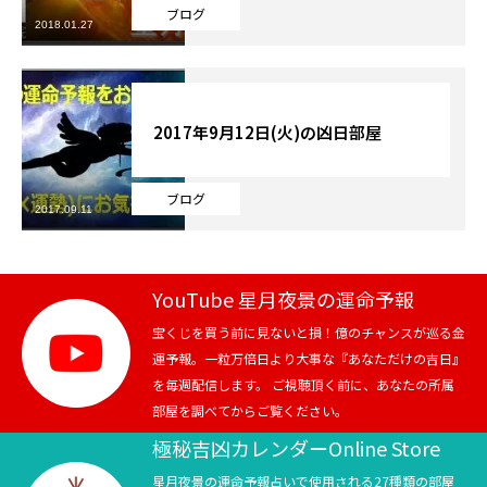
ブログ
2018.01.27
芸能界
テニス
2017年9月12日(火)の凶日部屋
スポーツ
ブログ
競馬
2017.09.11
社会
YouTube 星月夜景の運命予報
テニス四大大会・五輪
宝くじを買う前に見ないと損！億のチャンスが巡る金
運予報。一粒万倍日より大事な『あなただけの吉日』
テニス四大大会・五輪
を毎週配信します。 ご視聴頂く前に、あなたの所属
部屋を調べてからご覧ください。
鑑定及び出演依頼
極秘吉凶カレンダーOnline Store
YouTube
星月夜景の運命予報占いで使用される27種類の部屋