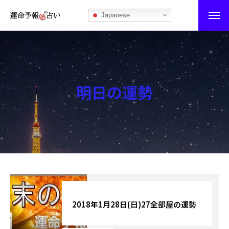
Japanese
運命予報占い
運命予報占いとは
明日の運勢
あなたの所属部屋を探そう！
最恐の相性占い
秘伝公開！吉凶カレンダー
記事カテゴリー
ブログ
2018年1月28日(日)27全部屋の運勢
お知らせ