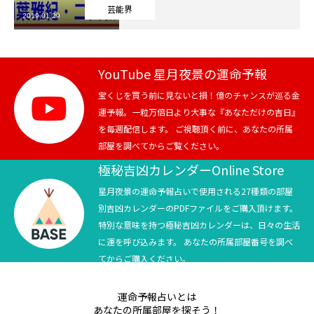
芸能界
2019.01.29
芸能界
テニス
YouTube 星月夜景の運命予報
スポーツ
宝くじを買う前に見ないと損！億のチャンスが巡る金
運予報。一粒万倍日より大事な『あなただけの吉日』
を毎週配信します。 ご視聴頂く前に、あなたの所属
競馬
部屋を調べてからご覧ください。
社会
極秘吉凶カレンダーOnline Store
星月夜景の運命予報占いで使用される27種類の部屋
テニス四大大会・五輪
別吉凶カレンダーのPDFファイルをご購入頂けます。
特別な意味を持つ極秘吉凶カレンダーは、日々の生活
テニス四大大会・五輪
に運を呼び込みます。 あなたの所属部屋番号を調べ
てからご購入ください。
鑑定及び出演依頼
運命予報占いとは
YouTube
あなたの所属部屋を探そう！