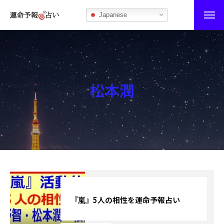
Japanese
運命予報占い
運命予報占いとは
松本潤
あなたの所属部屋を探そう！
最恐の相性占い
秘伝公開！吉凶カレンダー
記事カテゴリー
ブログ
『嵐』5人の相性を運命予報占い
お知らせ