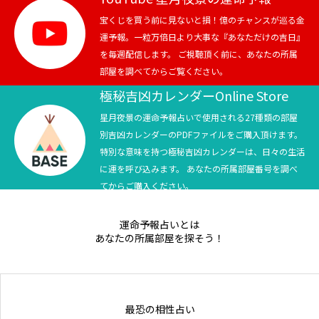
宝くじを買う前に見ないと損！億のチャンスが巡る金
Online Store
運予報。一粒万倍日より大事な『あなただけの吉日』
を毎週配信します。 ご視聴頂く前に、あなたの所属
部屋を調べてからご覧ください。
極秘吉凶カレンダーOnline Store
星月夜景の運命予報占いで使用される27種類の部屋
別吉凶カレンダーのPDFファイルをご購入頂けます。
特別な意味を持つ極秘吉凶カレンダーは、日々の生活
に運を呼び込みます。 あなたの所属部屋番号を調べ
てからご購入ください。
運命予報占いとは
あなたの所属部屋を探そう！
最恐の相性占い