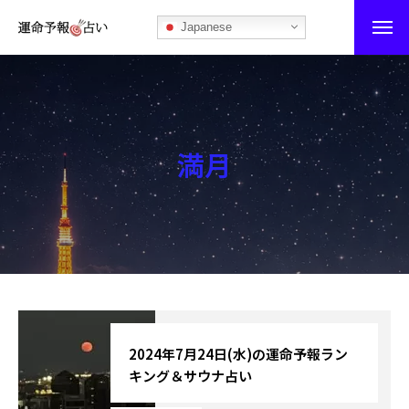
Japanese
運命予報占い
運命予報占いとは
満月
あなたの所属部屋を探そう！
最恐の相性占い
秘伝公開！吉凶カレンダー
記事カテゴリー
ブログ
2024年7月24日(水)の運命予報ラン
キング＆サウナ占い
お知らせ