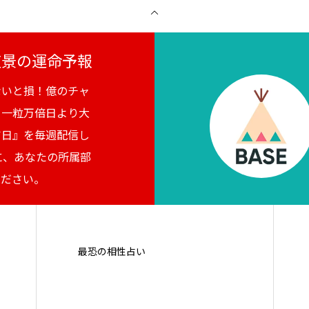
月夜景の運命予報
ないと損！億のチャ
。一粒万倍日より大
吉日』を毎週配信し
に、あなたの所属部
ください。
最恐の相性占い