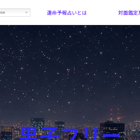
運命予報占いとは
対面鑑定
ese
部屋を探そう！
最恐の相性占い
男子フリー