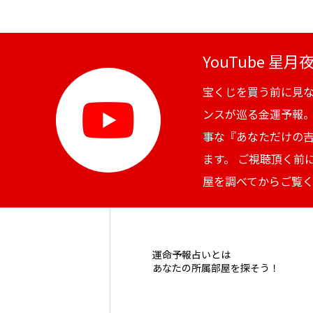
YouTube 星
宝くじを買う前に見
ンスが巡る金運予報
事な『あなただけの
ます。 ご視聴頂く前
屋を調べてからご覧
運命予報占いとは
あなたの所属部屋を探そう！