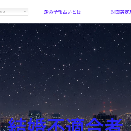
運命予報占いとは
対面鑑定
ese
部屋を探そう！
最恐の相性占い
結婚不適合者