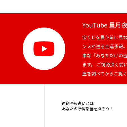
YouTube 星
宝くじを買う前に見
ンスが巡る金運予報
事な『あなただけの
ます。 ご視聴頂く前
屋を調べてからご覧
運命予報占いとは
あなたの所属部屋を探そう！