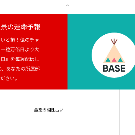
月夜景の運命予報
ないと損！億のチャ
。一粒万倍日より大
吉日』を毎週配信し
に、あなたの所属部
ください。
最恐の相性占い