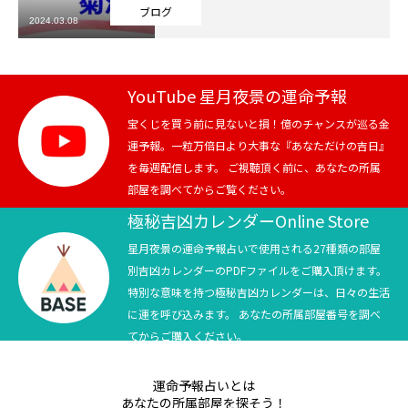
ブログ
2024.03.08
芸能界
テニス
YouTube 星月夜景の運命予報
スポーツ
宝くじを買う前に見ないと損！億のチャンスが巡る金
運予報。一粒万倍日より大事な『あなただけの吉日』
を毎週配信します。 ご視聴頂く前に、あなたの所属
競馬
部屋を調べてからご覧ください。
社会
極秘吉凶カレンダーOnline Store
星月夜景の運命予報占いで使用される27種類の部屋
テニス四大大会・五輪
別吉凶カレンダーのPDFファイルをご購入頂けます。
特別な意味を持つ極秘吉凶カレンダーは、日々の生活
テニス四大大会・五輪
に運を呼び込みます。 あなたの所属部屋番号を調べ
てからご購入ください。
鑑定及び出演依頼
運命予報占いとは
YouTube
あなたの所属部屋を探そう！