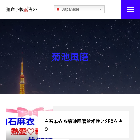
Japanese
運命予報占い
運命予報占いとは
菊池風磨
あなたの所属部屋を探そう！
最恐の相性占い
秘伝公開！吉凶カレンダー
記事カテゴリー
ブログ
白石麻衣＆菊池風磨💛相性とSEXを占
う
お知らせ