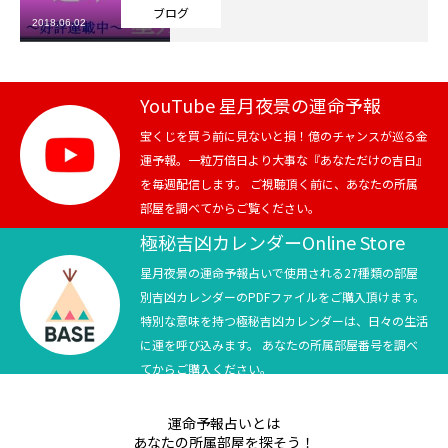
ブログ
2018.06.02
芸能界
テニス
YouTube 星月夜景の運命予報
スポーツ
宝くじを買う前に見ないと損！億のチャンスが巡る金
運予報。一粒万倍日より大事な『あなただけの吉日』
を毎週配信します。 ご視聴頂く前に、あなたの所属
競馬
部屋を調べてからご覧ください。
社会
極秘吉凶カレンダーOnline Store
星月夜景の運命予報占いで使用される27種類の部屋
テニス四大大会・五輪
別吉凶カレンダーのPDFファイルをご購入頂けます。
特別な意味を持つ極秘吉凶カレンダーは、日々の生活
テニス四大大会・五輪
に運を呼び込みます。 あなたの所属部屋番号を調べ
てからご購入ください。
鑑定及び出演依頼
運命予報占いとは
YouTube
あなたの所属部屋を探そう！