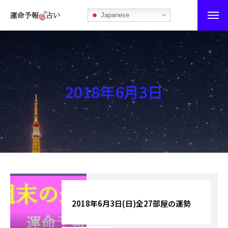
Japanese
運命予報占い
運命予報占いとは
2018年6月3日
あなたの所属部屋を探そう！
最恐の相性占い
秘伝公開！吉凶カレンダー
記事カテゴリー
ブログ
2018年6月3日(日)全27部屋の運勢
お知らせ