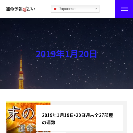
Japanese
運命予報占い
運命予報占いとは
2019年1月20日
あなたの所属部屋を探そう！
最恐の相性占い
秘伝公開！吉凶カレンダー
記事カテゴリー
ブログ
2019年1月19日‣20日週末全27部屋
の運勢
お知らせ