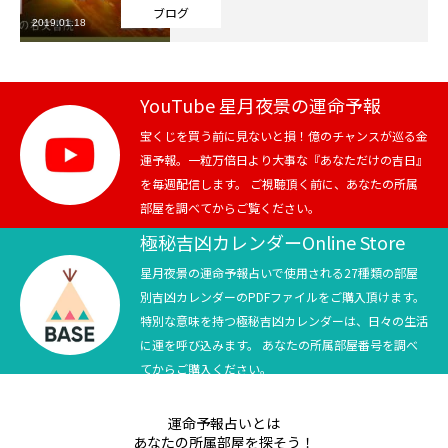
ブログ
2019.01.18
芸能界
テニス
YouTube 星月夜景の運命予報
スポーツ
宝くじを買う前に見ないと損！億のチャンスが巡る金
運予報。一粒万倍日より大事な『あなただけの吉日』
を毎週配信します。 ご視聴頂く前に、あなたの所属
競馬
部屋を調べてからご覧ください。
社会
極秘吉凶カレンダーOnline Store
星月夜景の運命予報占いで使用される27種類の部屋
テニス四大大会・五輪
別吉凶カレンダーのPDFファイルをご購入頂けます。
特別な意味を持つ極秘吉凶カレンダーは、日々の生活
テニス四大大会・五輪
に運を呼び込みます。 あなたの所属部屋番号を調べ
てからご購入ください。
鑑定及び出演依頼
運命予報占いとは
YouTube
あなたの所属部屋を探そう！