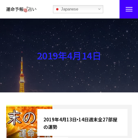
Japanese
運命予報占い
運命予報占いとは
2019年4月14日
あなたの所属部屋を探そう！
最恐の相性占い
秘伝公開！吉凶カレンダー
記事カテゴリー
ブログ
2019年4月13日‣14日週末全27部屋
の運勢
お知らせ