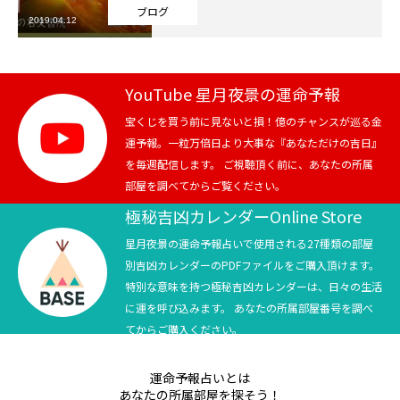
ブログ
2019.04.12
芸能界
テニス
YouTube 星月夜景の運命予報
スポーツ
宝くじを買う前に見ないと損！億のチャンスが巡る金
運予報。一粒万倍日より大事な『あなただけの吉日』
を毎週配信します。 ご視聴頂く前に、あなたの所属
競馬
部屋を調べてからご覧ください。
社会
極秘吉凶カレンダーOnline Store
星月夜景の運命予報占いで使用される27種類の部屋
テニス四大大会・五輪
別吉凶カレンダーのPDFファイルをご購入頂けます。
特別な意味を持つ極秘吉凶カレンダーは、日々の生活
テニス四大大会・五輪
に運を呼び込みます。 あなたの所属部屋番号を調べ
てからご購入ください。
鑑定及び出演依頼
運命予報占いとは
YouTube
あなたの所属部屋を探そう！