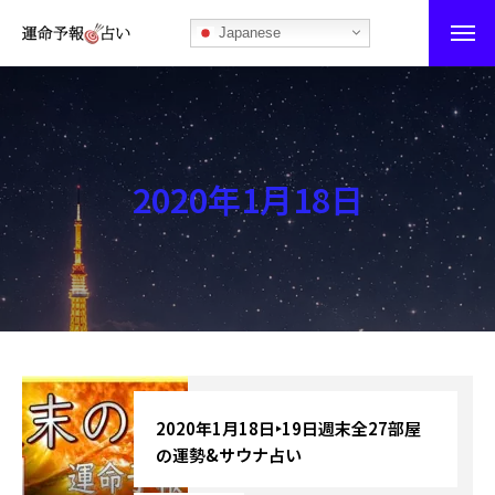
Japanese
運命予報占い
運命予報占いとは
2020年1月18日
あなたの所属部屋を探そう！
最恐の相性占い
秘伝公開！吉凶カレンダー
記事カテゴリー
ブログ
2020年1月18日‣19日週末全27部屋
の運勢&サウナ占い
お知らせ