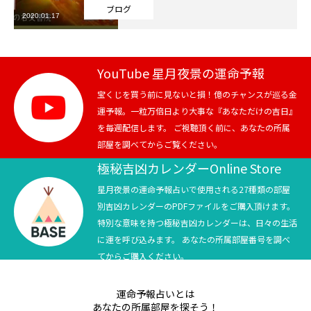
ブログ
2020.01.17
芸能界
テニス
YouTube 星月夜景の運命予報
スポーツ
宝くじを買う前に見ないと損！億のチャンスが巡る金
運予報。一粒万倍日より大事な『あなただけの吉日』
を毎週配信します。 ご視聴頂く前に、あなたの所属
競馬
部屋を調べてからご覧ください。
社会
極秘吉凶カレンダーOnline Store
星月夜景の運命予報占いで使用される27種類の部屋
テニス四大大会・五輪
別吉凶カレンダーのPDFファイルをご購入頂けます。
特別な意味を持つ極秘吉凶カレンダーは、日々の生活
テニス四大大会・五輪
に運を呼び込みます。 あなたの所属部屋番号を調べ
てからご購入ください。
鑑定及び出演依頼
運命予報占いとは
YouTube
あなたの所属部屋を探そう！