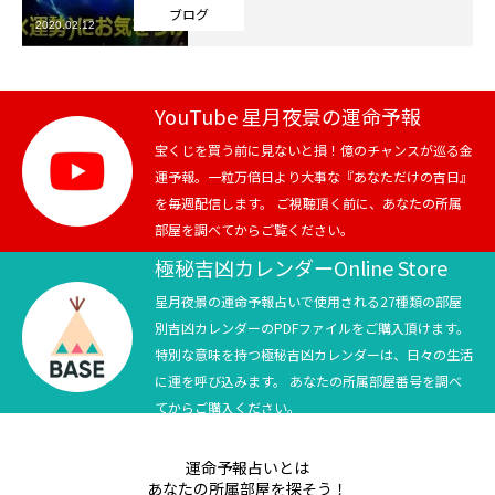
ブログ
2020.02.12
芸能界
テニス
YouTube 星月夜景の運命予報
スポーツ
宝くじを買う前に見ないと損！億のチャンスが巡る金
運予報。一粒万倍日より大事な『あなただけの吉日』
を毎週配信します。 ご視聴頂く前に、あなたの所属
競馬
部屋を調べてからご覧ください。
社会
極秘吉凶カレンダーOnline Store
星月夜景の運命予報占いで使用される27種類の部屋
テニス四大大会・五輪
別吉凶カレンダーのPDFファイルをご購入頂けます。
特別な意味を持つ極秘吉凶カレンダーは、日々の生活
テニス四大大会・五輪
に運を呼び込みます。 あなたの所属部屋番号を調べ
てからご購入ください。
鑑定及び出演依頼
運命予報占いとは
YouTube
あなたの所属部屋を探そう！