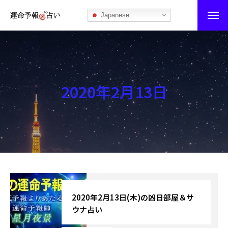
Japanese
運命予報占い
運命予報占いとは
2020年2月13日
あなたの所属部屋を探そう！
最恐の相性占い
秘伝公開！吉凶カレンダー
記事カテゴリー
ブログ
2020年2月13日(木)の凶日部屋＆サ
ウナ占い
お知らせ