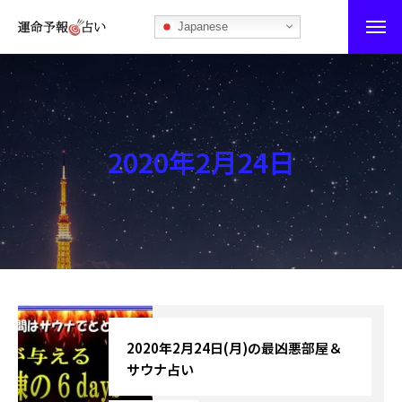
Japanese
運命予報占い
運命予報占いとは
2020年2月24日
あなたの所属部屋を探そう！
最恐の相性占い
秘伝公開！吉凶カレンダー
記事カテゴリー
ブログ
2020年2月24日(月)の最凶悪部屋＆
サウナ占い
お知らせ