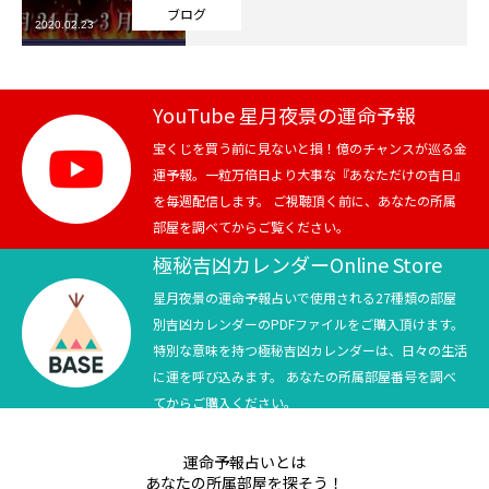
ブログ
2020.02.23
芸能界
テニス
YouTube 星月夜景の運命予報
スポーツ
宝くじを買う前に見ないと損！億のチャンスが巡る金
運予報。一粒万倍日より大事な『あなただけの吉日』
を毎週配信します。 ご視聴頂く前に、あなたの所属
競馬
部屋を調べてからご覧ください。
社会
極秘吉凶カレンダーOnline Store
星月夜景の運命予報占いで使用される27種類の部屋
テニス四大大会・五輪
別吉凶カレンダーのPDFファイルをご購入頂けます。
特別な意味を持つ極秘吉凶カレンダーは、日々の生活
テニス四大大会・五輪
に運を呼び込みます。 あなたの所属部屋番号を調べ
てからご購入ください。
鑑定及び出演依頼
運命予報占いとは
YouTube
あなたの所属部屋を探そう！