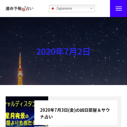
Japanese
運命予報占い
運命予報占いとは
2020年7月2日
あなたの所属部屋を探そう！
最恐の相性占い
秘伝公開！吉凶カレンダー
記事カテゴリー
ブログ
2020年7月3日(金)の凶日部屋＆サウ
ナ占い
お知らせ