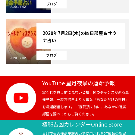
ブログ
2020.07.02
芸能界
テニス
2020年7月2日(木)の凶日部屋＆サウ
ナ占い
スポーツ
ブログ
競馬
2020.07.02
社会
YouTube 星月夜景の運命予報
テニス四大大会・五輪
宝くじを買う前に見ないと損！億のチャンスが巡る金
運予報。一粒万倍日より大事な『あなただけの吉日』
テニス四大大会・五輪
を毎週配信します。 ご視聴頂く前に、あなたの所属
部屋を調べてからご覧ください。
鑑定及び出演依頼
極秘吉凶カレンダーOnline Store
YouTube
星月夜景の運命予報占いで使用される27種類の部屋