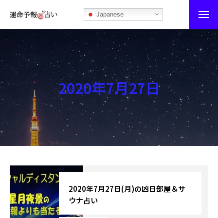
Japanese
運命予報占い
運命予報占いとは
2020年7月27日
あなたの所属部屋を探そう！
最恐の相性占い
秘伝公開！吉凶カレンダー
記事カテゴリー
ブログ
2020年7月27日(月)の凶日部屋＆サ
ウナ占い
お知らせ