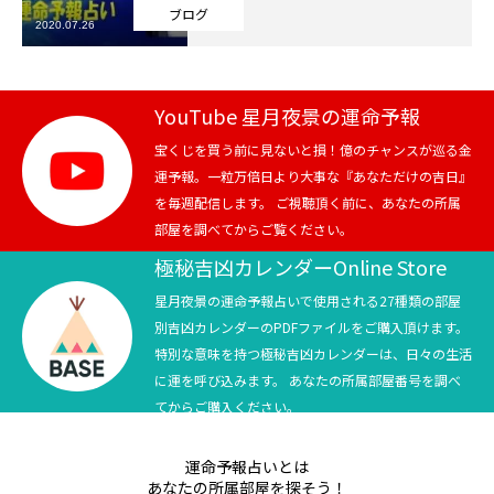
ブログ
2020.07.26
芸能界
テニス
YouTube 星月夜景の運命予報
スポーツ
宝くじを買う前に見ないと損！億のチャンスが巡る金
運予報。一粒万倍日より大事な『あなただけの吉日』
を毎週配信します。 ご視聴頂く前に、あなたの所属
競馬
部屋を調べてからご覧ください。
社会
極秘吉凶カレンダーOnline Store
星月夜景の運命予報占いで使用される27種類の部屋
テニス四大大会・五輪
別吉凶カレンダーのPDFファイルをご購入頂けます。
特別な意味を持つ極秘吉凶カレンダーは、日々の生活
テニス四大大会・五輪
に運を呼び込みます。 あなたの所属部屋番号を調べ
てからご購入ください。
鑑定及び出演依頼
運命予報占いとは
YouTube
あなたの所属部屋を探そう！