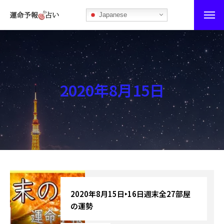
Japanese
運命予報占い
運命予報占いとは
2020年8月15日
あなたの所属部屋を探そう！
最恐の相性占い
秘伝公開！吉凶カレンダー
記事カテゴリー
ブログ
2020年8月15日‣16日週末全27部屋
の運勢
お知らせ