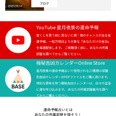
ブログ
2020.08.14
芸能界
テニス
YouTube 星月夜景の運命予報
スポーツ
宝くじを買う前に見ないと損！億のチャンスが巡る金
運予報。一粒万倍日より大事な『あなただけの吉日』
を毎週配信します。 ご視聴頂く前に、あなたの所属
競馬
部屋を調べてからご覧ください。
社会
極秘吉凶カレンダーOnline Store
星月夜景の運命予報占いで使用される27種類の部屋
テニス四大大会・五輪
別吉凶カレンダーのPDFファイルをご購入頂けます。
特別な意味を持つ極秘吉凶カレンダーは、日々の生活
テニス四大大会・五輪
に運を呼び込みます。 あなたの所属部屋番号を調べ
てからご購入ください。
鑑定及び出演依頼
運命予報占いとは
YouTube
あなたの所属部屋を探そう！