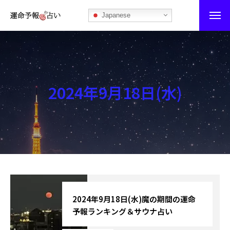
Japanese
運命予報占い
運命予報占いとは
2024年9月18日(水)
あなたの所属部屋を探そう！
最恐の相性占い
秘伝公開！吉凶カレンダー
記事カテゴリー
ブログ
2024年9月18日(水)魔の期間の運命
予報ランキング＆サウナ占い
お知らせ