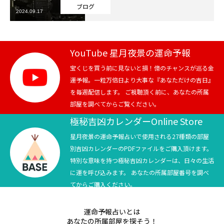
ブログ
2024.09.17
芸能界
テニス
YouTube 星月夜景の運命予報
スポーツ
宝くじを買う前に見ないと損！億のチャンスが巡る金
運予報。一粒万倍日より大事な『あなただけの吉日』
を毎週配信します。 ご視聴頂く前に、あなたの所属
競馬
部屋を調べてからご覧ください。
社会
極秘吉凶カレンダーOnline Store
星月夜景の運命予報占いで使用される27種類の部屋
テニス四大大会・五輪
別吉凶カレンダーのPDFファイルをご購入頂けます。
特別な意味を持つ極秘吉凶カレンダーは、日々の生活
テニス四大大会・五輪
に運を呼び込みます。 あなたの所属部屋番号を調べ
てからご購入ください。
鑑定及び出演依頼
運命予報占いとは
YouTube
あなたの所属部屋を探そう！