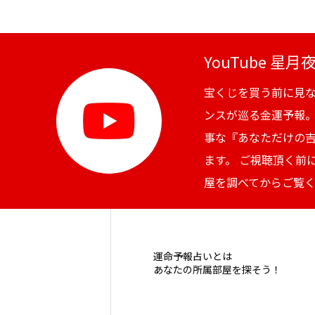
YouTube 星
宝くじを買う前に見
ンスが巡る金運予報
事な『あなただけの
ます。 ご視聴頂く前
屋を調べてからご覧
運命予報占いとは
あなたの所属部屋を探そう！