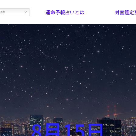
運命予報占いとは
対面鑑定
ese
部屋を探そう！
最恐の相性占い
8月15日