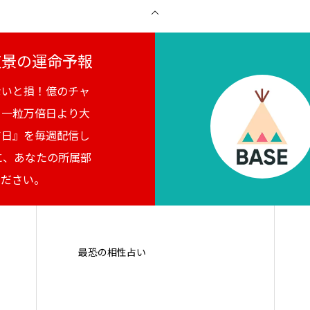
月夜景の運命予報
ないと損！億のチャ
。一粒万倍日より大
吉日』を毎週配信し
に、あなたの所属部
ください。
最恐の相性占い