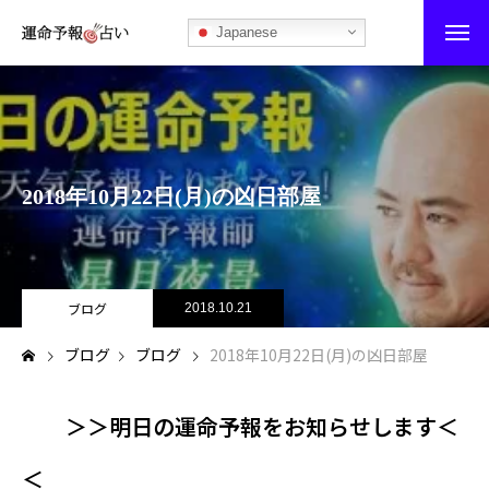
Japanese
運命予報占い
運命予報占いとは
2018年10月22日(月)の凶日部屋
あなたの所属部屋を探そう！
最恐の相性占い
秘伝公開！吉凶カレンダー
ブログ
2018.10.21
ブログ
ブログ
2018年10月22日(月)の凶日部屋
記事カテゴリー
ブログ
＞＞明日の運命予報をお知らせします＜
お知らせ
＜