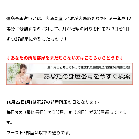
芸能界
運命予報占いとは、太陽星座=地球が太陽の周りを回る一年を12
テニス
等分に分割するのに対して、月が地球の周りを回る27.3日を1日
ずつ27部屋に分割したものです
スポーツ
競馬
↓あなたの所属部屋をまだ知らない方はこちらからどうぞ↓
社会
テニス四大大会・五輪
10月22日(月)
は第27の部屋所属の日となります。
テニス四大大会・五輪
毎日✖✖（最凶悪日）が1部屋、✖（凶日）が2部屋巡ってきま
鑑定及び出演依頼
す。
ワースト3部屋は以下の通りです。
YouTube