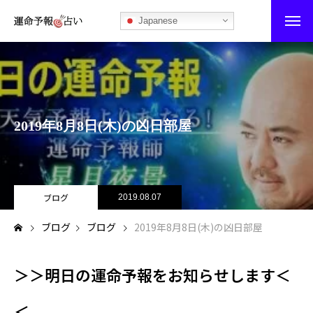
Japanese
運命予報占い
運命予報占いとは
2019年8月8日(木)の凶日部屋
あなたの所属部屋を探そう！
最恐の相性占い
秘伝公開！吉凶カレンダー
ブログ
2019.08.07
ブログ
ブログ
2019年8月8日(木)の凶日部屋
記事カテゴリー
ブログ
＞＞明日の運命予報をお知らせします＜
お知らせ
＜