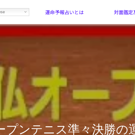
運命予報占いとは
対面鑑定
ese
部屋を探そう！
最恐の相性占い
ープンテニス準々決勝の