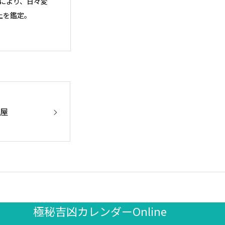
により、日々変
上を鑑定。
部屋
極秘吉凶カレンダーOnline