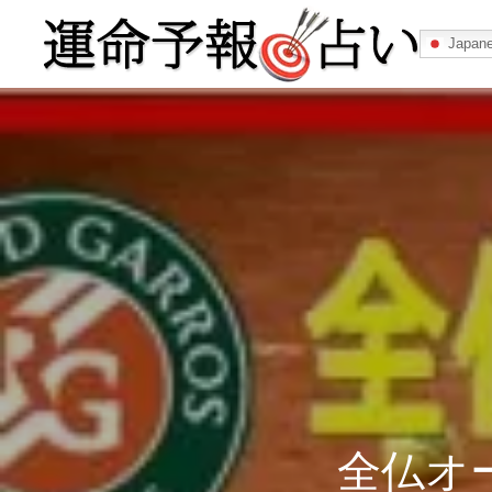
Japan
運命予報占い
運命予報占いとは
あなたの所属
記事カテゴリー
全仏オ